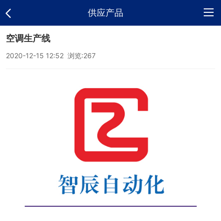
供应产品
空调生产线
网
2020-12-15 12:52 浏览:
267
站
公
首
司
供
页
介
应
新
绍
产
闻
荣
品
中
誉
联
心
资
系
电
质
方
子