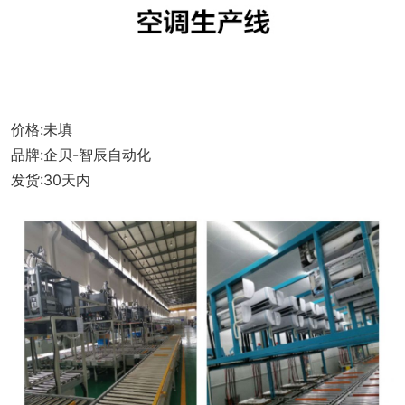
式
画
册
价格:未填
品牌:企贝-智辰自动化
发货:30天内