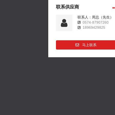
联系供应商
联系人：周总（先生）
0574-87907260
18969429825
马上联系