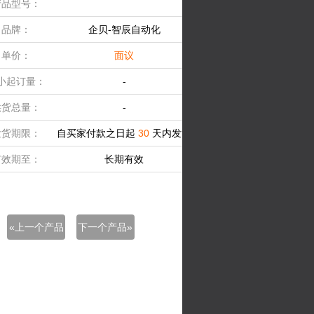
产品型号：
品牌：
企贝-智辰自动化
单价：
面议
小起订量：
-
供货总量：
-
发货期限：
自买家付款之日起
30
天内发货
有效期至：
长期有效
«上一个产品
下一个产品»