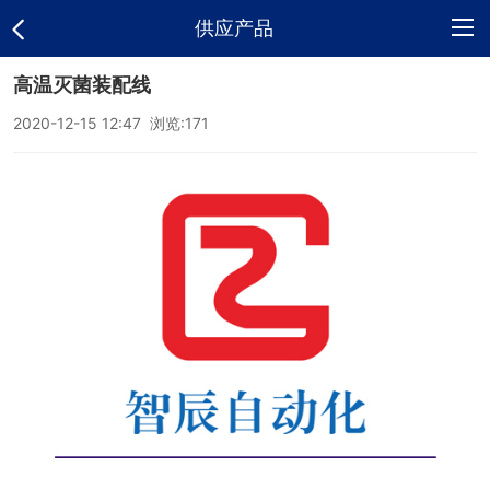
供应产品
高温灭菌装配线
网
2020-12-15 12:47 浏览:
171
站
公
首
司
供
页
介
应
新
绍
产
闻
荣
品
中
誉
联
心
资
系
电
质
方
子