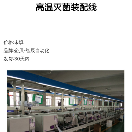
式
画
册
价格:未填
品牌:企贝-智辰自动化
发货:30天内