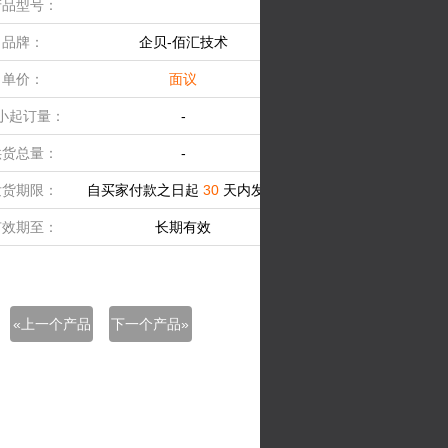
产品型号：
品牌：
企贝-佰汇技术
单价：
面议
小起订量：
-
供货总量：
-
发货期限：
自买家付款之日起
30
天内发货
有效期至：
长期有效
«上一个产品
下一个产品»