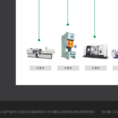
江省宁波市江北区长兴路689弄21号10幢112室托管1065(商务托管)
访问量: 111