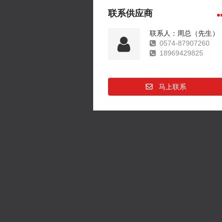
联系供应商
联系人：周总（先生）
0574-87907260
18969429825
马上联系